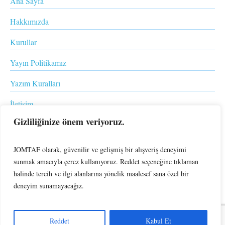
Ana Sayfa
Hakkımızda
Kurullar
Yayın Politikamız
Yazım Kuralları
İletişim
Gizliliğinize önem veriyoruz.
Makale gönder
JOMTAF olarak, güvenilir ve gelişmiş bir alışveriş deneyimi
sunmak amacıyla çerez kullanıyoruz. Reddet seçeneğine tıklaman
halinde tercih ve ilgi alanlarına yönelik maalesef sana özel bir
deneyim sunamayacağız.
JOMTAF - Journal of Management, Tourism and Foresight © 2024 /
Reddet
Kabul Et