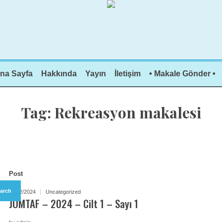
na Sayfa
Hakkında
Yayın
İletişim
• Makale Gönder •
Tag:
Rekreasyon makalesi
Post
arch
25/12/2024
Uncategorized
JOMTAF – 2024 – Cilt 1 – Sayı 1